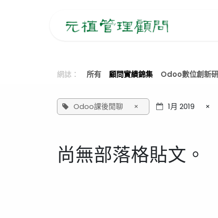
跳至內容
主
網誌：
所有
顧問實績錦集
Odoo數位創新
Odoo課後閒聊
×
1月 2019
×
尚無部落格貼文。