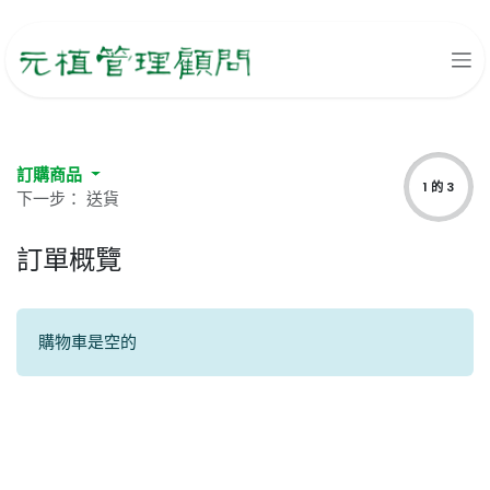
跳至內容
訂購商品
1 的 3
下一步： 送貨
訂單概覽
購物車是空的