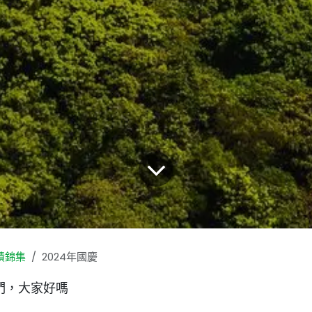
績錦集
2024年國慶
們，大家好嗎