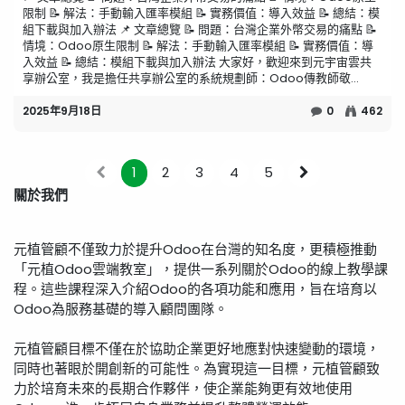
限制 📝 解法：手動輸入匯率模組 📝 實務價值：導入效益 📝 總結：模
組下載與加入辦法 📌 文章總覽 📝 問題：台灣企業外幣交易的痛點 📝
情境：Odoo原生限制 📝 解法：手動輸入匯率模組 📝 實務價值：導
入效益 📝 總結：模組下載與加入辦法 大家好，歡迎來到元宇宙雲共
享辦公室，我是擔任共享辦公室的系統規劃師：Odoo傳教師敬...
2025年9月18日
0
462
1
2
3
4
5
關於我們
元植管顧不僅致力於提升Odoo在台灣的知名度，更積極推動
「元植Odoo雲端教室」，提供一系列關於Odoo的線上教學課
程。這些課程深入介紹Odoo的各項功能和應用，旨在培育以
Odoo為服務基礎的導入顧問團隊。
元植管顧目標不僅在於協助企業更好地應對快速變動的環境，
同時也著眼於開創新的可能性。為實現這一目標，元植管顧致
力於培育未來的長期合作夥伴，使企業能夠更有效地使用