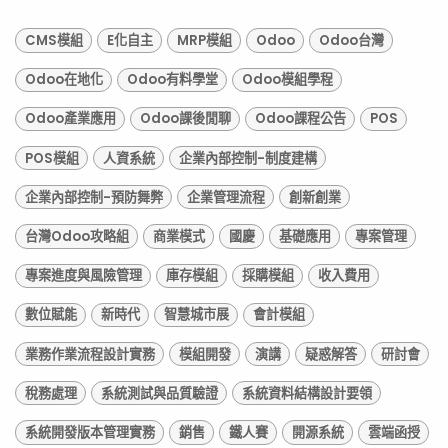
CMS模組
E化自主
MRP模組
Odoo
Odoo台灣
Odoo在地化
Odoo有料學堂
Odoo模組學程
Odoo產業應用
Odoo課後閒聊
Odoo課程公告
POS
POS模組
人資系統
企業內部控制-制度建構
企業內部控制-預防舞弊
企業管理流程
創新創業
台灣Odoo攻略組
商業模式
國慶
基礎應用
專案管理
專案進度與風險管理
庫存模組
採購模組
收入費用
數位賦能
新時代
智慧城市展
會計模組
業務作業流程設計實務
模組開發
演講
疑惑解答
研討會
稅務處理
系統測試與品質驗證
系統資料結構設計要領
系統開發版本管理實務
銷售
鐵人賽
開源系統
雲端函授