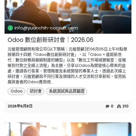
info@yuanchih-consult.com
Odoo 數位創新研討會｜2026.06
元植管理顧問有限公司(以下簡稱：元植管顧)於06月05日上午10點舉
辦第四十四期「Odoo數位創新研討會」，以「Odoo × 遠距新世
代：數位財務與報銷制度的轉型」以及「數位工作場域實驗室：從報
帳到付款之全線上流程」為主題，分享以Odoo為開發核心帶來的益
處，邀請各行各業、管理階層及系統開發的專業人士，透過此次線上
研討會，元植管顧與不同行業及領域的人才交流和分享新知，從而拓
展與會者的Odoo應用視...
Odoo
研討會
系統測試與品質驗證
2026年6月8日
0
210