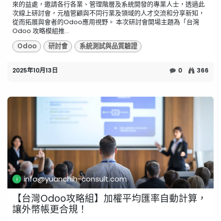
來的益處，邀請各行各業、管理階層及系統開發的專業人士，透過此
次線上研討會，元植管顧與不同行業及領域的人才交流和分享新知，
從而拓展與會者的Odoo應用視野。 ​本次研討會開場主題為「台灣
Odoo 攻略模組推...
Odoo
研討會
系統測試與品質驗證
2025年10月13日
0
366
info@yuanchih-consult.com
【台灣Odoo攻略組】加權平均匯率自動計算，
讓外幣帳更合規！