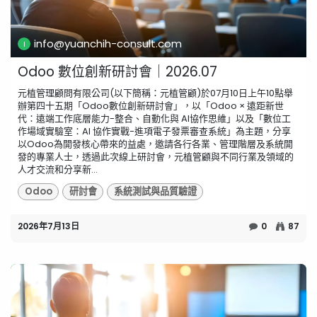
info@yuanchih-consult.com
Odoo 數位創新研討會｜2026.07
元植管理顧問有限公司(以下簡稱：元植管顧)於07月10日上午10點舉
辦第四十五期「Odoo數位創新研討會」，以「Odoo × 遠距新世
代：遠端工作底層能力-整合、自動化與 AI協作思維」以及「數位工
作場域實驗室：AI 協作實戰-進項電子發票審查系統」為主題，分享
以Odoo為開發核心帶來的益處，邀請各行各業、管理階層及系統開
發的專業人士，透過此次線上研討會，元植管顧與不同行業及領域的
人才交流和分享新...
Odoo
研討會
系統測試與品質驗證
2026年7月13日
0
87