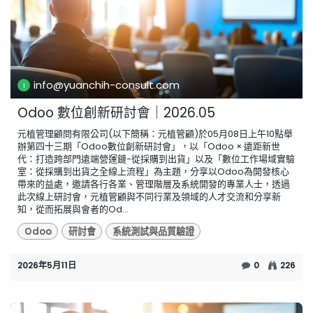
info@yuanchih-consult.com
Odoo 數位創新研討會｜2026.05
元植管理顧問有限公司(以下簡稱：元植管顧)於05月08日上午10點舉
辦第四十三期「Odoo數位創新研討會」，以「Odoo × 遠距新世
代：打造跨部門遠端營運鏈-從採購到出貨」以及「數位工作場域實驗
室：從採購到出貨之全線上流程」為主題，分享以Odoo為開發核心
帶來的益處，邀請各行各業、管理階層及系統開發的專業人士，透過
此次線上研討會，元植管顧與不同行業及領域的人才交流和分享新
知，從而拓展與會者的Od...
Odoo
研討會
系統測試與品質驗證
2026年5月11日
0
226