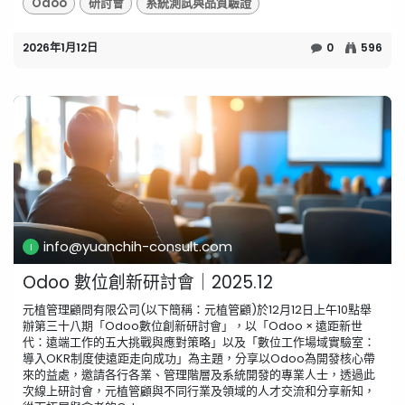
Odoo
研討會
系統測試與品質驗證
2026年1月12日
0
596
info@yuanchih-consult.com
Odoo 數位創新研討會｜2025.12
元植管理顧問有限公司(以下簡稱：元植管顧)於12月12日上午10點舉
辦第三十八期「Odoo數位創新研討會」，以「Odoo × 遠距新世
代：遠端工作的五大挑戰與應對策略」以及「數位工作場域實驗室：
導入OKR制度使遠距走向成功」為主題，分享以Odoo為開發核心帶
來的益處，邀請各行各業、管理階層及系統開發的專業人士，透過此
次線上研討會，元植管顧與不同行業及領域的人才交流和分享新知，