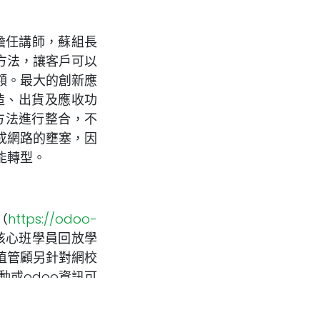
任講師，蘇組長
方法，讓客戶可以
額。最大的創新應
造、出貨及應收功
的方法進行整合，不
成網路的壅塞，因
能轉型。
（
https://odoo-
核心班學員回放學
元植管顧另針對網校
活動或odoo資訊可
 粉絲專頁
覽。