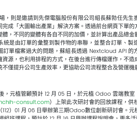
，則是邀請到先傑電腦股份有限公司組長蘇勃任先生擔
同完成「大圖輸出產業」解決方案。透過前台網頁下單的
變體，不同的變體有各自不同的加價，並計算出產品總金
系統是由訂單的彙整到製作物的串聯，並整合訂單、製
訂單檔案過大的問題，蘇組長透過 Nextcloud API 
機資源，也利用排程的方式，在後台進行傳檔運作，不造
統不僅提升公司生產效率，更協助公司流程整合及營運機
植管顧預計 12 月 05 日，於元植 Odoo 雲端教室
nchih-consult.com
）上架此次研討會的回放課程，供
112）01 月 06 日舉辦第三期Odoo數位創新研討會。
心模組班課程，預計於 12 月 16 日舉辦課程說明會，更多
doo雲端教室或元植 FB
.facebook.com/TaiwanOdooLearningPlatform
）閱