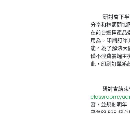
研討會下半場
分享和林顧問協
在前台選擇產品
用為，印刷訂單
能。為了解決大圖
僅不浪費雲端主
此，印刷訂單系
研討會結束後，元
classroom.yua
習，並規劃明年（
平台的 ERP 核
至元植O
（
https://www