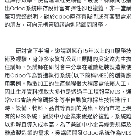
理庫存效率，使營運流程更順暢。最後，林顧問也指
出Odoo系統庫存設計富有彈性卻也複雜，非一堂講
座可完整說明，對於odoo庫存有疑問或有客製需求
的朋友，可向元植管顧諮詢進階顧問服務。
研討會下半場，邀請到擁有15年以上的IT服務技
術及經驗，身兼多家資訊公司IT顧問的吳定遠先生擔
任講師，吳講師在研討會中分享在離散組裝製造業使
用Odoo作為製造執行系統(以下簡稱MES)的創新應
用案例。離散加工的生產過程很大程度需依賴人工，
因此生產資料擷取大多也是透過手工填報至MES，通
常MES會結合條碼採集等半自動資訊採集技術進行工
時、設備、物料、品質等資訊的蒐集。然而市場上現
有的MES系統，對於中小企業來說過於複雜，系統難
以拆解且導入成本高，為了兼顧中小企業經營規模及
離散製造業的需求，吳講師開發Odoo系統作為MES