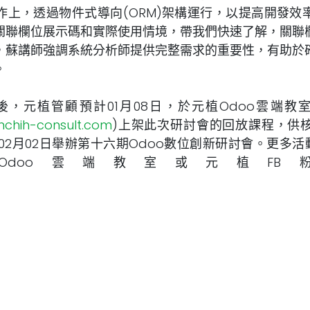
作上，透過物件式導向(ORM)架構運行，以提高開發效
關聯欄位展示碼和實際使用情境，帶我們快速了解，關聯
，蘇講師強調系統分析師提供完整需求的重要性，有助於
。
元植管顧預計01月08日，於元植Odoo雲端教室
nchih-consult.com
)上架此次研討會的回放課程，供
年02月02日舉辦第十六期Odoo數位創新研討會。更多活
Odoo雲端教室或元植FB
facebook.com/TaiwanodooLearningPlatform)閱覽
創新研討會