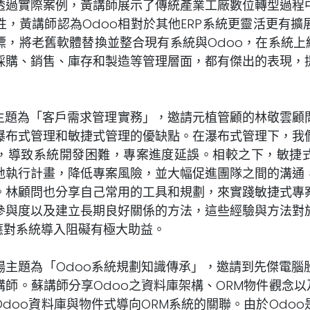
透過實際案例，黃講師展示了傳統產業工廠數位轉型過程
性，黃講師認為Odoo相對於其他ERP系統更靈活更有擴
標，將老舊軟體替換並整合現有系統與Odoo，在系統上線
採購、銷售、庫存和製造等管理層面，都有傑出的表現，
為「客戶需求管理實務」，邀請元植管顧的林敬雲顧
瀑布式管理和敏捷式管理的優缺點。在瀑布式管理下，我
，導致系統開發困難，專案進度延誤。相較之下，敏捷
地執行計畫，降低專案風險，並大幅促進團隊之間的溝通
。林顧問也分享自己常用的工具和規劃，來實踐敏捷式專
參與度以及建立長期良好關係的方法，這些經驗與方法對
，應對系統導入阻礙有極大助益。
題為「Odoo系統規劃知識傳承」，邀請到先傑電腦
師。蘇講師分享Odoo之資料庫架構、ORM物件觀念以
doo資料庫與物件式導向ORM系統的關聯。由於Odo