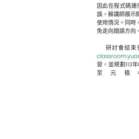
因此在程式碼運
誤，蘇講師展示
使用情況。同時
免走向錯誤方向
研討會結束後，
classroom.yua
習，並規劃113
至元植
(
https://www.
網誌：
Odoo數位
#
Odoo
研討會
發表評論
登入