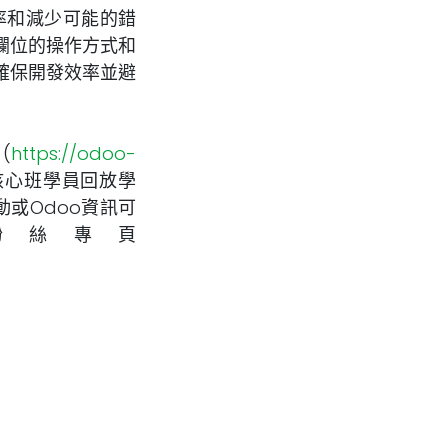
率和減少可能的錯
欄位的操作方式和
確保開發效率並避
(
https://odoo-
核心班學員回放學
動或Odoo資訊可
粉絲專頁
。