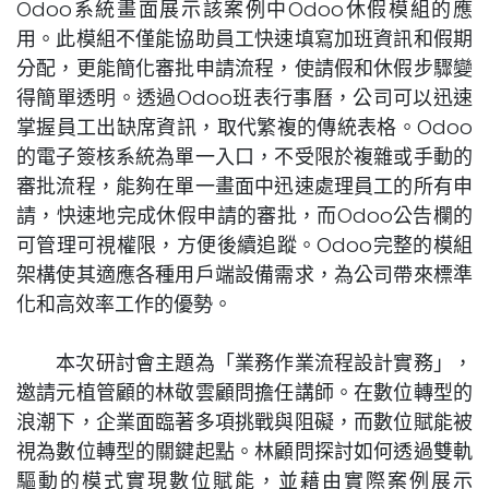
Odoo系統畫面展示該案例中Odoo休假模組的應
用。此模組不僅能協助員工快速填寫加班資訊和假期
分配，更能簡化審批申請流程，使請假和休假步驟變
得簡單透明。透過Odoo班表行事曆，公司可以迅速
掌握員工出缺席資訊，取代繁複的傳統表格。Odoo
的電子簽核系統為單一入口，不受限於複雜或手動的
審批流程，能夠在單一畫面中迅速處理員工的所有申
請，快速地完成休假申請的審批，而Odoo公告欄的
可管理可視權限，方便後續追蹤。Odoo完整的模組
架構使其適應各種用戶端設備需求，為公司帶來標準
化和高效率工作的優勢。
本次研討會主題為「業務作業流程設計實務」，
邀請元植管顧的林敬雲顧問擔任講師。在數位轉型的
浪潮下，企業面臨著多項挑戰與阻礙，而數位賦能被
視為數位轉型的關鍵起點。林顧問探討如何透過雙軌
驅動的模式實現數位賦能，並藉由實際案例展示