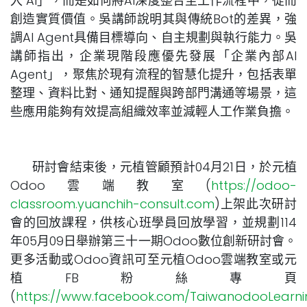
入 AI」，而是如何將AI深度整合至工作流程中，從而
創造實質價值。吳講師說明其與傳統Bot的差異，強
調AI Agent具備目標導向、自主規劃與執行能力。吳
講師指出，企業現階段應優先發展「企業內部AI
Agent」，聚焦於現有流程的智慧化提升，包括表單
整理、資料比對、通知提醒與跨部門溝通等場景，這
些應用能夠有效提高組織效率並減輕人工作業負擔。
研討會結束後，元植管顧預計04月21日，於元植
Odoo雲端教室(
https://odoo-
classroom.yuanchih-consult.com
)上架此次研討
會的回放課程，供核心班學員回放學習，並規劃114
年05月09日舉辦第三十一期Odoo數位創新研討會。
更多活動或Odoo資訊可至元植Odoo雲端教室或元
植FB粉絲專頁
(
https://www.facebook.com/TaiwanodooLearni