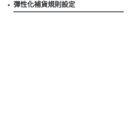
彈性化補貨規則設定
透過 odoo 設置最低庫存原則，您可以設定透過
手動或自動方式協助物管人員進行庫存需求補
貨，避免庫存數量不足之情況。
應用
odoo 的庫存可說是非常獨特，採用複式會計的概
念，設計出 odoo 專屬的複式庫存紀錄，所有貨物的
移動均可透過複式庫存紀錄追蹤過程。在odoo 中可