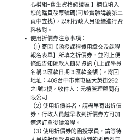
心模組-舊生資格認證區
】欄位填入
您的購買發票號碼(可於實體講義第二
頁中查找)，以利行政人員後續進行資
料核對。
使用折價券注意事項：
(1)
寄回【函授課程費用繳交及課程
報名表單】所填之折價券，並附上便
條紙告知匯款人簡易資訊 (1.上課學員
名稱 2.匯款日期 3.匯款金額 )。寄回
地址：408台中市南屯區大英街292
之1號2樓，收件人：元植管理顧問有
限公司
(2)
使用折價券者，請盡早寄出折價
券，行政人員越早收到折價券方可加
速您訂單後續流程。
(3)
使用折價券的函授學員，請等待
人員核對匯款資訊與收到的折價券無