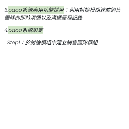
3.
odoo系統應用功能採用
：利用討論模組達成銷售
團隊的即時溝通以及溝通歷程記錄
4.
odoo系統設定
Step1：於討論模組中建立銷售團隊群組
Step2：將銷售團隊成員加入銷售團隊
Step3：將銷售團隊群組以及適當人員加入銷售團
隊訂閱者
Step4：管理相關人員之訂閱項目細節
於銷售模組及CRM模組系統預設的客製化訂閱項目如
下(可多選)
A.全模組適用：包括討論及備註，