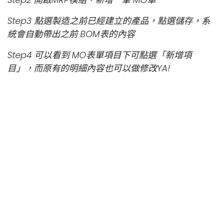
Step3 點選製造之前已經建立的產品，點選儲存，系
統會自動帶出之前 BOM表的內容
Step4 可以看到 MO表單項目下可點選「新增項
目」，而原有的明細內容也可以做修改YA!
透過這個模組，讓原本odoo官方版系統最硬(死腦
筋)的一塊可以解決
分享給大家!
最後，跟我一起山呼~
感恩Terrabit 讚嘆Terrabit~