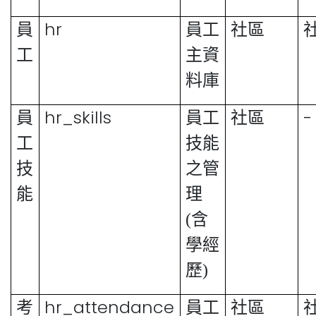
hr
員
員工
社區
工
主資
料庫
hr_skills
-
員
員工
社區
工
技能
技
之管
能
理
(含
學經
歷)
hr_attendance
考
員工
社區