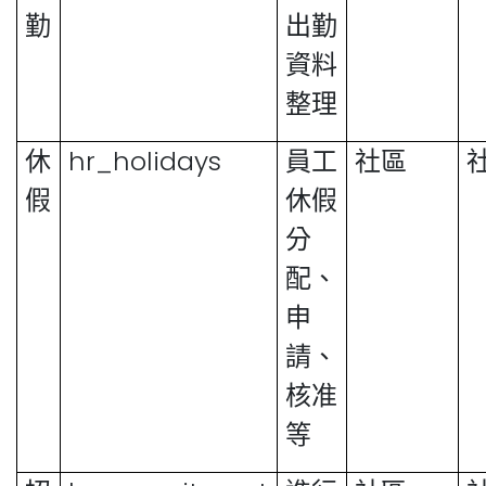
勤
出勤
資料
整理
hr_holidays
休
員工
社區
假
休假
分
配、
申
請、
核准
等