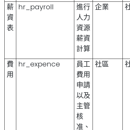
hr_payroll
薪
進行
企業
資
人力
表
資源
薪資
計算
hr_expence
費
員工
社區
用
費用
申請
以及
主管
核
准、