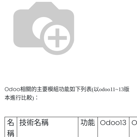
Odoo
相關的主要模組功能如下列表(
以odoo11~13
版
本進行比較)
：
Odoo13
O
名
技術名稱
功能
稱