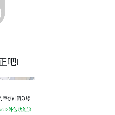
正吧!
的庫存計價分錄
oo13外包功能流