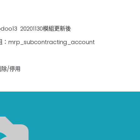
o13 20201130模組更新後
rp_subcontracting_account
刪除/停用