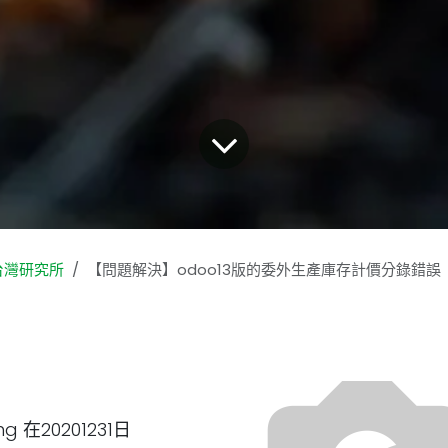
台灣研究所
【問題解決】odoo13版的委外生產庫存計價分錄錯誤
g 在20201231日