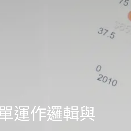
憑單運作邏輯與