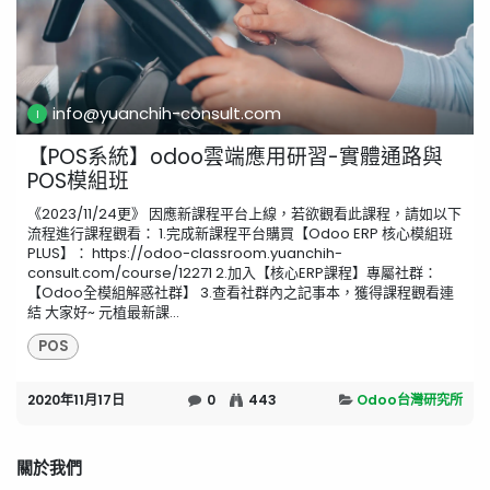
info@yuanchih-consult.com
【POS系統】odoo雲端應用研習-實體通路與
POS模組班
《2023/11/24更》 因應新課程平台上線，若欲觀看此課程，請如以下
流程進行課程觀看： 1.完成新課程平台購買【Odoo ERP 核心模組班
PLUS】： https://odoo-classroom.yuanchih-
consult.com/course/12271 2.加入【核心ERP課程】專屬社群：
【Odoo全模組解惑社群】 3.查看社群內之記事本，獲得課程觀看連
結 大家好~ 元植最新課...
POS
2020年11月17日
0
443
Odoo台灣研究所
關於我們