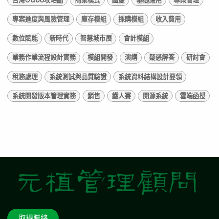
台灣Odoo攻略組
商業模式
國慶
基礎應用
專案管理
專案進度與風險管理
庫存模組
採購模組
收入費用
數位賦能
新時代
智慧城市展
會計模組
業務作業流程設計實務
模組開發
演講
疑惑解答
研討會
稅務處理
系統測試與品質驗證
系統資料結構設計要領
系統開發版本管理實務
銷售
鐵人賽
開源系統
雲端函授
取得聯絡