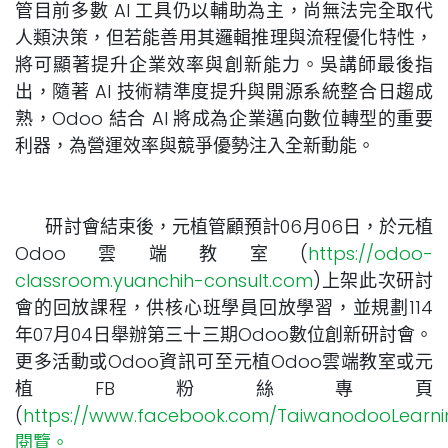
管目前多數 AI 工具仍以輔助為主，尚無法完全取代
人類決策，但若能善用其邏輯推理與流程優化特性，
將可顯著提升企業效率與創新能力。吳講師最後指
出，隨著 AI 技術精準度提升與開源系統整合日趨成
熟，Odoo 結合 AI 將成為企業邁向數位轉型的重要
利器，為營運效率與競爭優勢注入全新動能。
研討會結束後，元植管顧預計06月06日，於元植
Odoo雲端教室(
https://odoo-
classroom.yuanchih-consult.com
)上架此次研討
會的回放課程，供核心班學員回放學習，並規劃114
年07月04日舉辦第三十三期Odoo數位創新研討會。
更多活動或Odoo資訊可至元植Odoo雲端教室或元
植FB粉絲專頁
(
https://www.facebook.com/TaiwanodooLearni
閱覽。