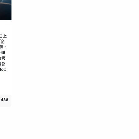
日上
「企
題，
管理
植管
與會
oo
438