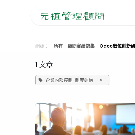
跳至內容
主
網誌：
所有
顧問實績錦集
Odoo數位創新
1 文章
企業內部控制-制度建構
×