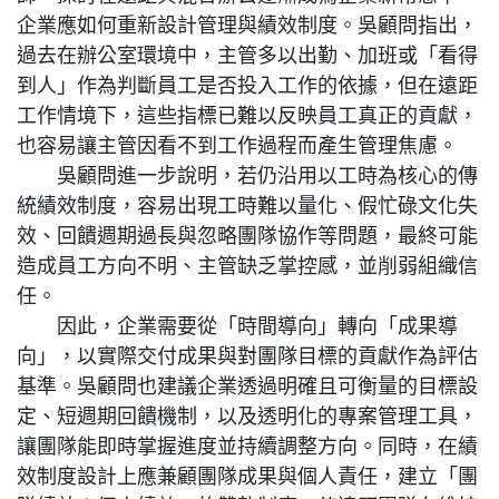
企業應如何重新設計管理與績效制度。吳顧問指出，
過去在辦公室環境中，主管多以出勤、加班或「看得
到人」作為判斷員工是否投入工作的依據，但在遠距
工作情境下，這些指標已難以反映員工真正的貢獻，
也容易讓主管因看不到工作過程而產生管理焦慮。
吳顧問進一步說明，若仍沿用以工時為核心的傳
統績效制度，容易出現工時難以量化、假忙碌文化失
效、回饋週期過長與忽略團隊協作等問題，最終可能
造成員工方向不明、主管缺乏掌控感，並削弱組織信
任。
因此，企業需要從「時間導向」轉向「成果導
向」，以實際交付成果與對團隊目標的貢獻作為評估
基準。吳顧問也建議企業透過明確且可衡量的目標設
定、短週期回饋機制，以及透明化的專案管理工具，
讓團隊能即時掌握進度並持續調整方向。同時，在績
效制度設計上應兼顧團隊成果與個人責任，建立「團