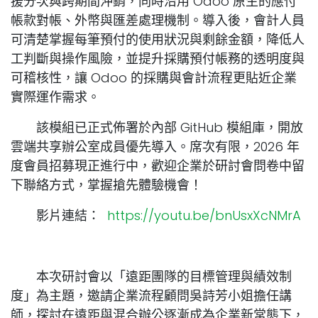
援分次與跨期間沖銷，同時沿用 Odoo 原生的應付
帳款對帳、外幣與匯差處理機制。導入後，會計人員
可清楚掌握每筆預付的使用狀況與剩餘金額，降低人
工判斷與操作風險，並提升採購預付帳務的透明度與
可稽核性，讓 Odoo 的採購與會計流程更貼近企業
實際運作需求。
該
模組已正式佈署於內部 GitHub 模組庫，開放
雲端共享辦公室成員優先導入。席次有限，2026 年
度會員招募現正進行中，歡迎企業於研討會問卷中留
下聯絡方式，掌握搶先體驗機會！
影片連結：
https://youtu.be/bnUsxXcNMrA
本次研討會以「遠距團隊的目標管理與績效制
度」為主題，邀請企業流程顧問吳詩芳小姐擔任講
師，探討在遠距與混合辦公逐漸成為企業新常態下，