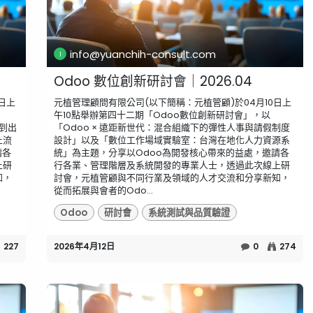
info@yuanchih-consult.com
Odoo 數位創新研討會｜2026.04
日上
元植管理顧問有限公司(以下簡稱：元植管顧)於04月10日上
午10點舉辦第四十二期「Odoo數位創新研討會」，以
購到出
「Odoo × 遠距新世代：混合組織下的彈性人事與請假制度
上流
設計」以及「數位工作場域實驗室：台灣在地化人力資源系
請各
統」為主題，分享以Odoo為開發核心帶來的益處，邀請各
上研
行各業、管理階層及系統開發的專業人士，透過此次線上研
知，
討會，元植管顧與不同行業及領域的人才交流和分享新知，
從而拓展與會者的Odo...
Odoo
研討會
系統測試與品質驗證
227
2026年4月12日
0
274