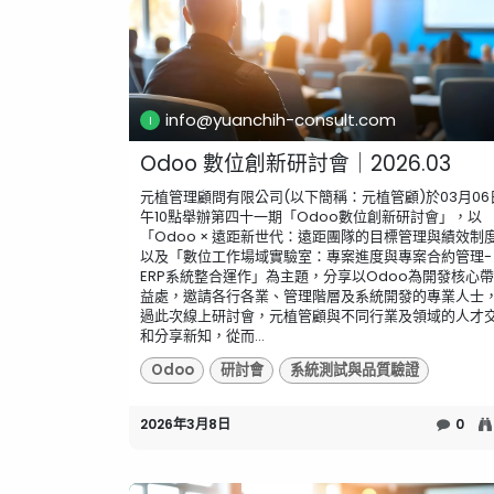
info@yuanchih-consult.com
Odoo 數位創新研討會｜2026.03
元植管理顧問有限公司(以下簡稱：元植管顧)於03月06
午10點舉辦第四十一期「Odoo數位創新研討會」，以
「Odoo × 遠距新世代：遠距團隊的目標管理與績效制
以及「數位工作場域實驗室：專案進度與專案合約管理-
ERP系統整合運作」為主題，分享以Odoo為開發核心
益處，邀請各行各業、管理階層及系統開發的專業人士
過此次線上研討會，元植管顧與不同行業及領域的人才
和分享新知，從而...
Odoo
研討會
系統測試與品質驗證
2026年3月8日
0