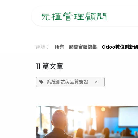
跳至內容
主
網誌：
所有
顧問實績錦集
Odoo數位創新
11 篇文章
系統測試與品質驗證
×