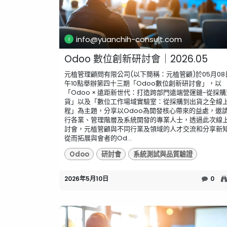
info@yuanchih-consult.com
Odoo 數位創新研討會｜2026.05
元植管理顧問有限公司(以下簡稱：元植管顧)於05月08
午10點舉辦第四十三期「Odoo數位創新研討會」，以
「Odoo × 遠距新世代：打造跨部門遠端營運鏈-從採
貨」以及「數位工作場域實驗室：從採購到出貨之全線
程」為主題，分享以Odoo為開發核心帶來的益處，邀
行各業、管理階層及系統開發的專業人士，透過此次線
討會，元植管顧與不同行業及領域的人才交流和分享新
從而拓展與會者的Od...
Odoo
研討會
系統測試與品質驗證
2026年5月10日
0