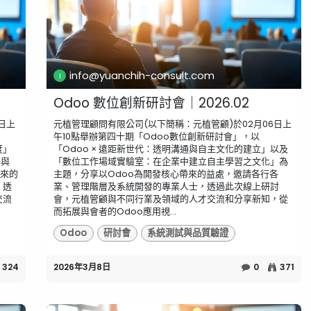
info@yuanchih-consult.com
Odoo 數位創新研討會｜2026.02
日上
元植管理顧問有限公司(以下簡稱：元植管顧)於02月06日上
午10點舉辦第四十期「Odoo數位創新研討會」，以
度」
「Odoo × 遠距新世代：透明溝通與自主文化的建立」以及
 與
「數位工作場域實驗室：在企業中建立自主學習之文化」為
帶來的
主題，分享以Odoo為開發核心帶來的益處，邀請各行各
，透
業、管理階層及系統開發的專業人士，透過此次線上研討
交流
會，元植管顧與不同行業及領域的人才交流和分享新知，從
而拓展與會者的Odoo應用視...
Odoo
研討會
系統測試與品質驗證
324
2026年3月8日
0
371