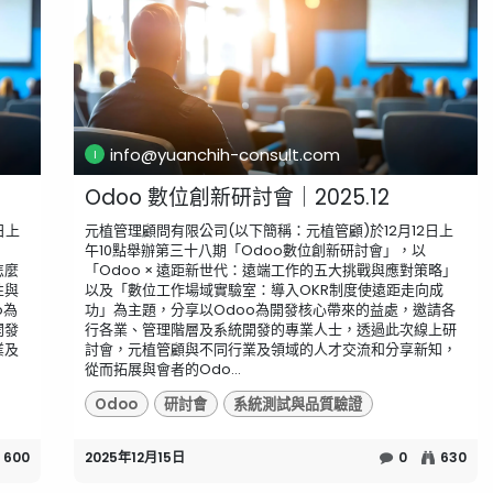
info@yuanchih-consult.com
Odoo 數位創新研討會｜2025.12
日上
元植管理顧問有限公司(以下簡稱：元植管顧)於12月12日上
午10點舉辦第三十八期「Odoo數位創新研討會」，以
怎麼
「Odoo × 遠距新世代：遠端工作的五大挑戰與應對策略」
性與
以及「數位工作場域實驗室：導入OKR制度使遠距走向成
o為
功」為主題，分享以Odoo為開發核心帶來的益處，邀請各
開發
行各業、管理階層及系統開發的專業人士，透過此次線上研
業及
討會，元植管顧與不同行業及領域的人才交流和分享新知，
從而拓展與會者的Odo...
Odoo
研討會
系統測試與品質驗證
600
2025年12月15日
0
630