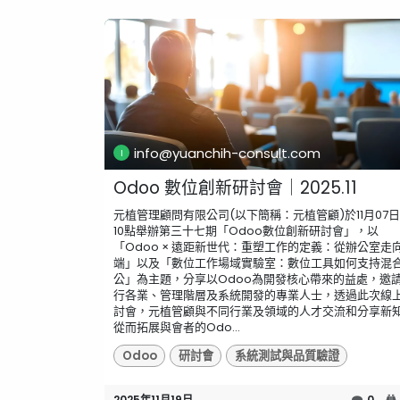
info@yuanchih-consult.com
Odoo 數位創新研討會｜2025.11
元植管理顧問有限公司(以下簡稱：元植管顧)於11月07
10點舉辦第三十七期「Odoo數位創新研討會」，以
「Odoo × 遠距新世代：重塑工作的定義：從辦公室走
端」以及「數位工作場域實驗室：數位工具如何支持混
公」為主題，分享以Odoo為開發核心帶來的益處，邀
行各業、管理階層及系統開發的專業人士，透過此次線
討會，元植管顧與不同行業及領域的人才交流和分享新
從而拓展與會者的Odo...
Odoo
研討會
系統測試與品質驗證
2025年11月19日
0