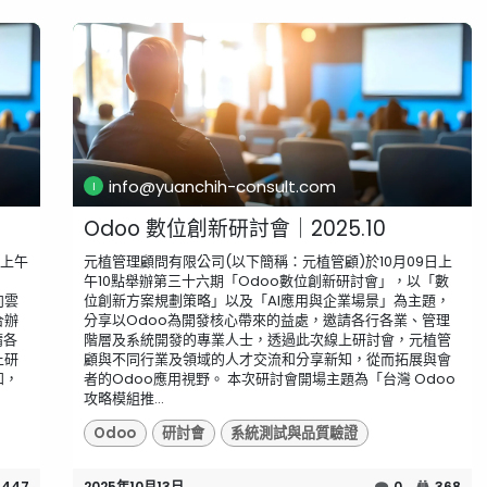
info@yuanchih-consult.com
Odoo 數位創新研討會｜2025.10
日上午
元植管理顧問有限公司(以下簡稱：元植管顧)於10月09日上
午10點舉辦第三十六期「Odoo數位創新研討會」，以「數
向雲
位創新方案規劃策略」以及「AI應用與企業場景」為主題，
合辦
分享以Odoo為開發核心帶來的益處，邀請各行各業、管理
請各
階層及系統開發的專業人士，透過此次線上研討會，元植管
上研
顧與不同行業及領域的人才交流和分享新知，從而拓展與會
知，
者的Odoo應用視野。 ​本次研討會開場主題為「台灣 Odoo
攻略模組推...
Odoo
研討會
系統測試與品質驗證
447
2025年10月13日
0
368