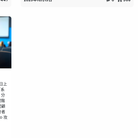
日上
「系
，分
理階
管顧
會者
o 攻