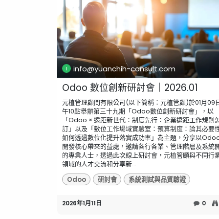
info@yuanchih-consult.com
Odoo 數位創新研討會｜2026.01
元植管理顧問有限公司(以下簡稱：元植管顧)於01月09
午10點舉辦第三十九期「Odoo數位創新研討會」，以
「Odoo × 遠距新世代：制度先行：企業遠距工作規則
訂」以及「數位工作場域實驗室：預算制度：論其必要
如何透過數位化提升落實成功率」為主題，分享以Odo
開發核心帶來的益處，邀請各行各業、管理階層及系統
的專業人士，透過此次線上研討會，元植管顧與不同行
領域的人才交流和分享新...
Odoo
研討會
系統測試與品質驗證
2026年1月11日
0