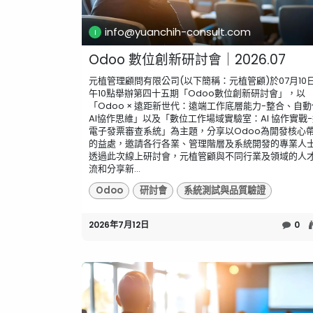
info@yuanchih-consult.com
Odoo 數位創新研討會｜2026.07
元植管理顧問有限公司(以下簡稱：元植管顧)於07月10
午10點舉辦第四十五期「Odoo數位創新研討會」，以
「Odoo × 遠距新世代：遠端工作底層能力-整合、自
AI協作思維」以及「數位工作場域實驗室：AI 協作實戰
電子發票審查系統」為主題，分享以Odoo為開發核心
的益處，邀請各行各業、管理階層及系統開發的專業人
透過此次線上研討會，元植管顧與不同行業及領域的人
流和分享新...
Odoo
研討會
系統測試與品質驗證
2026年7月12日
0