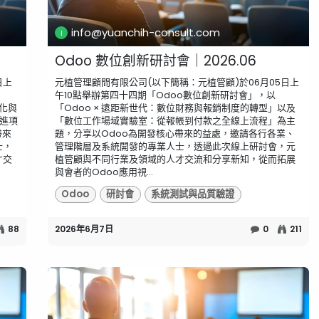
info@yuanchih-consult.com
Odoo 數位創新研討會｜2026.06
日上
元植管理顧問有限公司(以下簡稱：元植管顧)於06月05日上
午10點舉辦第四十四期「Odoo數位創新研討會」，以
動化與
「Odoo × 遠距新世代：數位財務與報銷制度的轉型」以及
-進項
「數位工作場域實驗室：從報帳到付款之全線上流程」為主
帶來
題，分享以Odoo為開發核心帶來的益處，邀請各行各業、
士，
管理階層及系統開發的專業人士，透過此次線上研討會，元
才交
植管顧與不同行業及領域的人才交流和分享新知，從而拓展
與會者的Odoo應用視...
Odoo
研討會
系統測試與品質驗證
88
2026年6月7日
0
211