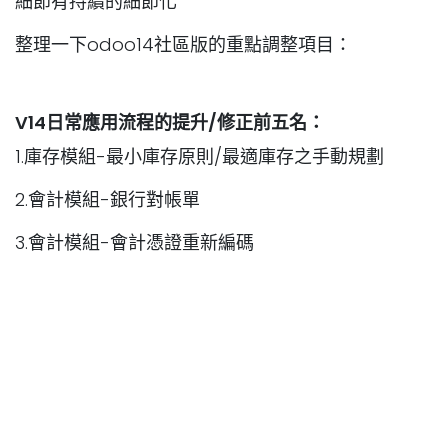
細節有持續的細節化
整理一下odoo14社區版的重點調整項目：
V14日常應用流程的提升/修正前五名：
1.庫存模組-最小庫存原則/最適庫存之手動規劃
2.會計模組-銀行對帳單
3.會計模組-會計憑證重新編碼
4.庫存模組-庫存計價之調整功能
5.POS模組-每日開店作業流程
V14系統介面提升的調整前五名：
1.網站模組-網頁編輯器