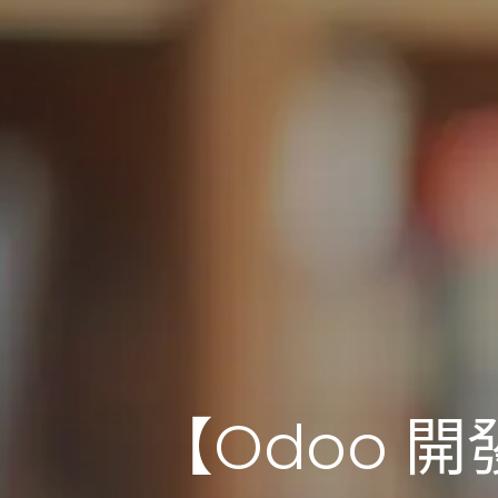
【Odoo 