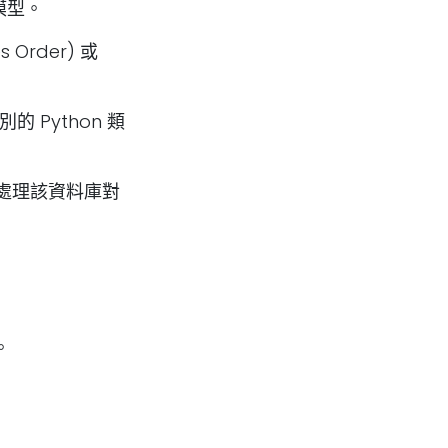
模型。
 Order) 或
 Python 類
處理該資料庫對
。