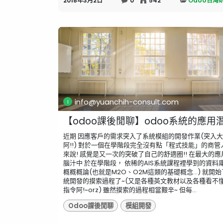
2018年3月2日
0
542
Odoo台灣
info@yuanchih-consult.com
【odoo課後閒聊】odoo系統的應用
近期 因應客戶的需求突入了系統模組的開發作業(突入
阿!!) 對於一個在學階段完全沒有點「程式技能」的商管
來說! 感覺是又一次的突破了自己的舒適圈!! 在最大的應
腦汁中 於在學階段， 依稀的AIS系統課程裡學到的資料
概概概論(也就是M2O、O2M這類的基礎概念...) 就開
統開發的摸索過程了~(又是各種英文教材以及各種看不
指令阿!~orz) 雖然摸索的過程相當艱辛~ 但每...
Odoo課後閒聊
模組開發