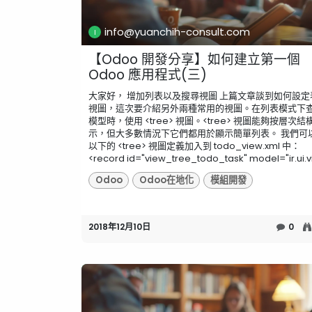
info@yuanchih-consult.com
【Odoo 開發分享】如何建立第一個
Odoo 應用程式(三)
大家好， 增加列表以及搜尋視圖 上篇文章談到如何設定
視圖，這次要介紹另外兩種常用的視圖。在列表模式下
模型時，使用 <tree> 視圖。<tree> 視圖能夠按層次結
示，但大多數情況下它們都用於顯示簡單列表。 我們可
以下的 <tree> 視圖定義加入到 todo_view.xml 中：
<record id="view_tree_todo_task" model="ir.ui.vi
Odoo
Odoo在地化
模組開發
2018年12月10日
0