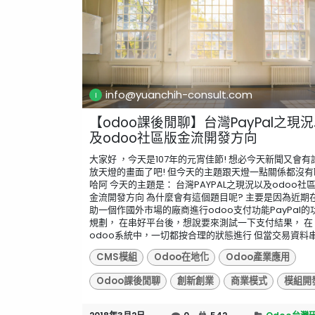
info@yuanchih-consult.com
【odoo課後閒聊】台灣PayPal之現
及odoo社區版金流開發方向
大家好 ，今天是107年的元宵佳節! 想必今天新聞又會有
放天燈的畫面了吧! 但今天的主題跟天燈一點關係都沒有
哈阿 今天的主題是： 台灣PAYPAL之現況以及odoo社
金流開發方向 為什麼會有這個題目呢? 主要是因為近期
助一個作國外市場的廠商進行odoo支付功能PayPal的
規劃， 在串好平台後，想說要來測試一下支付結果， 在
odoo系統中，一切都按合理的狀態進行 但當交易資料串.
CMS模組
Odoo在地化
Odoo產業應用
Odoo課後閒聊
創新創業
商業模式
模組開