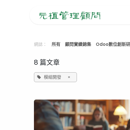
跳至內容
主
網誌：
所有
顧問實績錦集
Odoo數位創新
8 篇文章
模組開發
×