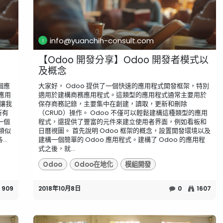
info@yuanchih-consult.com
【Odoo 開發分享】Odoo 開發者模式以
及概念
個應
大家好， Odoo 提供了一個快速的應用程式開發框架，特別
應用
適用於建構商務應用程式。這類型的應用程式通常主要用於
夠讓我
保存商務記錄，主要集中在創建，讀取，更新和刪除
所有
（CRUD）操作。 Odoo 不僅可以輕鬆建構這種類型的應用
一個
程式，還提供了豐富的元件來建立使用者界面，例如看板和
類似
日曆視圖。 首先說明 Odoo 框架的概念，設置開發環境以及
..
建構一個簡單的 Odoo 應用程式。建構了 Odoo 的應用程
式之後，就...
Odoo
Odoo在地化
模組開發
909
2018年10月8日
0
1607