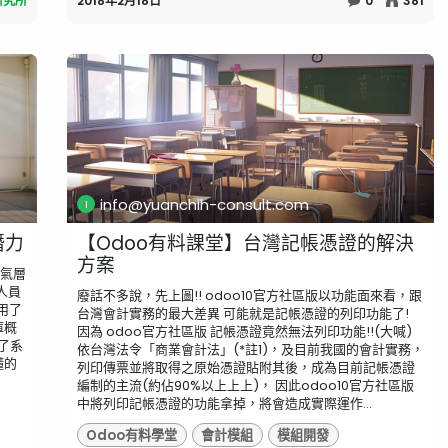
研究所
2018年2月18日
0
381
info@yuanchih-consult.com
潛力
【Odoo有料課堂】台灣記帳憑證的解決
方案
大氣層
人員
廢話不多說，先上圖!! odoo10官方社區版以功能面來看，跟
用了
台灣會計實務的最大差異 可能就是記帳憑證的列印功能了!
庫概
因為 odoo官方社區版 記帳憑證竟然無法列印功能!!(大喊)
始了系
依台灣法令「商業會計法」(*註1)，及目前我國的會計實務，
懂的
列印傳票並將取得之原始憑證貼附其後，成為目前記帳憑證
編制的主流(約佔90%以上上上)， 因此odoo10官方社區版
中將列印記帳憑證的功能拿掉，將會造成實際運作...
Odoo有料學堂
會計模組
模組開發