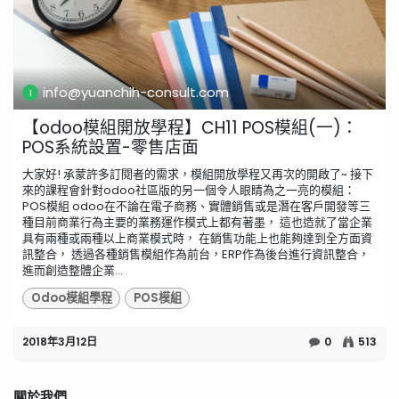
info@yuanchih-consult.com
【odoo模組開放學程】CH11 POS模組(一)：
POS系統設置-零售店面
大家好! 承蒙許多訂閱者的需求，模組開放學程又再次的開啟了~ 接下
來的課程會針對odoo社區版的另一個令人眼睛為之一亮的模組：
POS模組 odoo在不論在電子商務、實體銷售或是潛在客戶開發等三
種目前商業行為主要的業務運作模式上都有著墨， 這也造就了當企業
具有兩種或兩種以上商業模式時， 在銷售功能上也能夠達到全方面資
訊整合， 透過各種銷售模組作為前台，ERP作為後台進行資訊整合，
進而創造整體企業...
Odoo模組學程
POS模組
2018年3月12日
0
513
關於我們